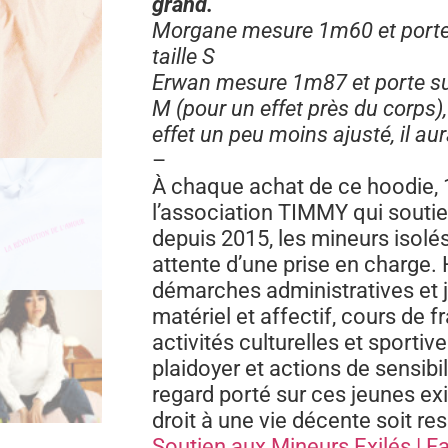
grand.
Morgane mesure 1m60 et porte 
taille S
Erwan mesure 1m87 et porte sur
M (pour un effet près du corps), 
effet un peu moins ajusté, il aur
–
À chaque achat de ce hoodie, 1
l’association TIMMY qui souti
depuis 2015, les mineurs isolés
attente d’une prise en charge
démarches administratives et j
matériel et affectif, cours de f
activités culturelles et sportiv
plaidoyer et actions de sensibil
regard porté sur ces jeunes exi
droit à une vie décente soit r
Soutien aux Mineurs Exilés | 