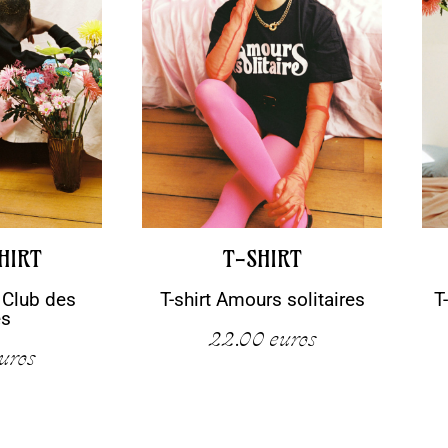
HIRT
T-SHIRT
 Club des
T-shirt Amours solitaires
T
es
22.00
euros
uros