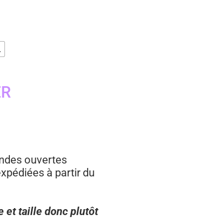
L
ER
andes ouvertes
pédiées à partir du
 et taille donc plutôt