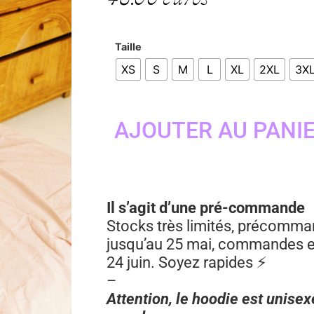
Taille
XS
S
M
L
XL
2XL
3X
AJOUTER AU PANI
Il s’agit d’une pré-commande
Stocks très limités, précomm
jusqu’au 25 mai, commandes ex
24 juin. Soyez rapides ⚡
–
Attention, le hoodie est unisexe